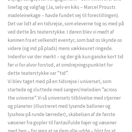
linefag og valgfag (Ja, selv en kiks – Marcel Prousts
madeleinekage – havde fundet vej til forestillingen).
Det var lidt af en tidsrejse, som eleverne tog os med på
ved dette års teaterstykke. I døren blev vi mødt af
kaninen fra et velkendt eventyr, som bad os skynde os
videre (og ind på plads) mens vækkeuret ringede.
Indenfor var der mørkt – og der gik kun ganske kort tid
før vi for alvor forstod, at omdrejningspunktet for
dette teaterstykke var ”tid”.
Vi blev taget med på en tidsrejse i universet, som
startede og sluttede med sangen/melodien ”across
the universe”. Vi så universets tilblivelse med stjerner
og planeter (illustreret med lysende balloner og
lysshow på runde lærreder), skabelsen af de første
væsener fra gopler til fantasifulde hajer og væsener
med ben – for igen at se dem alle uddø – blot for at