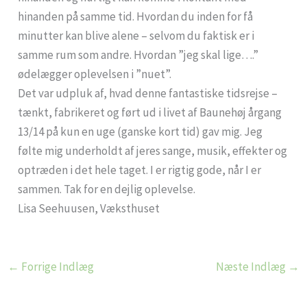
hinanden på samme tid. Hvordan du inden for få
minutter kan blive alene – selvom du faktisk er i
samme rum som andre. Hvordan ”jeg skal lige….”
ødelægger oplevelsen i ”nuet”.
Det var udpluk af, hvad denne fantastiske tidsrejse –
tænkt, fabrikeret og ført ud i livet af Baunehøj årgang
13/14 på kun en uge (ganske kort tid) gav mig. Jeg
følte mig underholdt af jeres sange, musik, effekter og
optræden i det hele taget. I er rigtig gode, når I er
sammen. Tak for en dejlig oplevelse.
Lisa Seehuusen, Væksthuset
←
Forrige Indlæg
Næste Indlæg
→