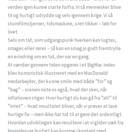
verden igen kunne starte forfra. Vi så mennesker blive
til og hurtigt udrydde sig selv igennem krige. Vi så
stumfilmstjerner, tidsmaskine, uret tikker – løb for
livet.
Selv om tid, som udgangspunk hverken kan lugtes,
smages eller røres – så kan en smag jo godt fremtrylle
en erindring om en tid, der var en gang.
At værdier gennem tiden opgøres i et BigMac index
blev humoristisk illustreret med en MacDonald
medarbejder, der kunne smile med både ”for” og
”bag” – scenen viste os også, hvad der sker, når
inflationen stiger. Hvor hurtigt du kan gå fra ”alt” til
”intet” – hvad resultatet bliver, når vi prøver at lave
hurtige fix – men ikke har tid til at gøre det ordentligt.
Hvordan udviklingen kan resultere i at vi glider væk fra
hinanden og hurtigt kan komme i kontant med