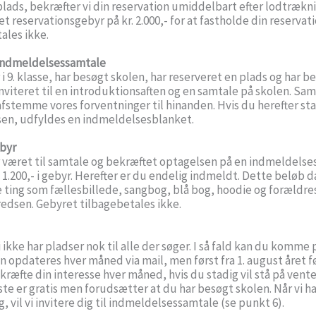
plads, bekræfter vi din reservation umiddelbart efter lodtrækn
et reservationsgebyr på kr. 2.000,- for at fastholde din reservat
ales ikke.
 indmeldelsessamtale
 i 9. klasse, har besøgt skolen, har reserveret en plads og har b
inviteret til en introduktionsaften og en samtale på skolen. Samt
afstemme vores forventninger til hinanden. Hvis du herefter sta
sen, udfyldes en indmeldelsesblanket.
ebyr
 været til samtale og bekræftet optagelsen på en indmeldelse
. 1.200,- i gebyr. Herefter er du endelig indmeldt. Dette beløb
e ting som fællesbillede, sangbog, blå bog, hoodie og forældr
redsen. Gebyret tilbagebetales ikke.
i ikke har pladser nok til alle der søger. I så fald kan du komme 
n opdateres hver måned via mail, men først fra 1. august året fø
kræfte din interesse hver måned, hvis du stadig vil stå på ventel
ste er gratis men forudsætter at du har besøgt skolen. Når vi h
ig, vil vi invitere dig til indmeldelsessamtale (se punkt 6).