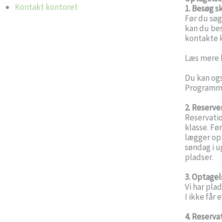
Kontakt kontoret
1. Besøg s
Før du søg
kan du
bes
kontakte 
Læs mere 
Du kan og
Programme
2. Reserve
Reservation
klasse.
Før
lægger op 
søndag i u
pladser.
3. Optagel
Vi har plad
I ikke får 
4. Reserva