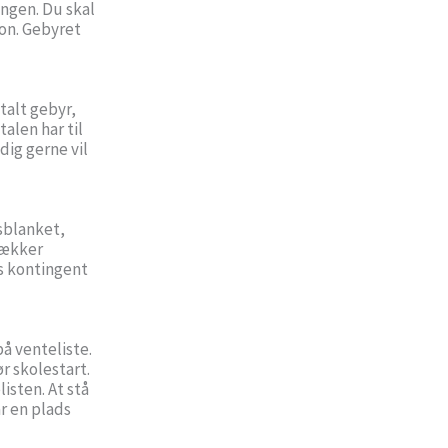
ingen. Du skal
ion. Gebyret
etalt gebyr,
alen har til
dig gerne vil
sblanket,
 dækker
es kontingent
på venteliste.
r skolestart.
isten. At stå
ar en plads