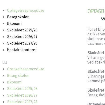
Gå
til
OPTAGE
Optagelsesprocedure
indholdet
Besøg skolen
O
Økonomi
For at bli
Skoleåret 2025/26
og ikke væ
Skoleåret 2026/27
skolen se 
Skoleåret 2027/28
Læs mere 
Kontakt kontoret
Skoleåret
Vi har ing
ved at skri
Optagelsesprocedure
Skoleåret
Besøg skolen
Vi har inge
komme på 
Økonomi
Skoleåret 2025/26
Skoleåret
Besøg skol
Skoleåret 2026/27
Skoleåret 2027/28
Optagelse