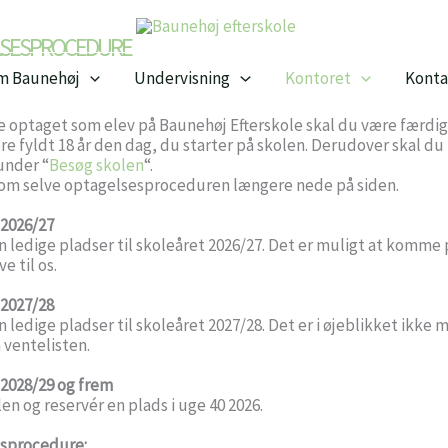
LSESPROCEDURE
m Baunehøj
Undervisning
Kontoret
Konta
ve optaget som elev på Baunehøj Efterskole skal du være færdig
re fyldt 18 år den dag, du starter på skolen. Derudover skal d
under “
Besøg skolen
“.
om selve optagelsesproceduren længere nede på siden.
 2026/27
en ledige pladser til skoleåret 2026/27. Det er muligt at komme
ve til os.
 2027/28
n ledige pladser til skoleåret 2027/28. Det er i øjeblikket ikke m
ventelisten.
 2028/29 og frem
en og reservér en plads i uge 40 2026.
sprocedure: