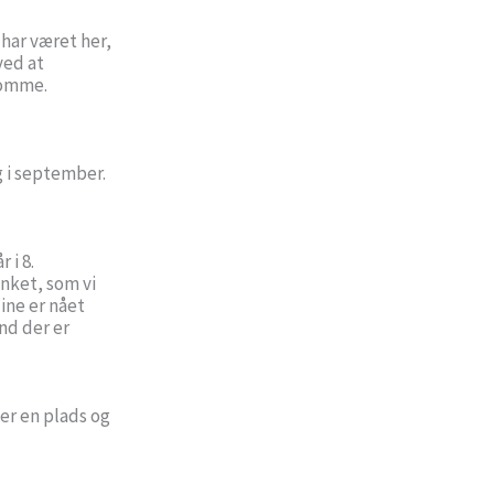
 har været her,
ved at
 komme.
g i september.
 i 8.
inket, som vi
ine er nået
nd der er
sker en plads og