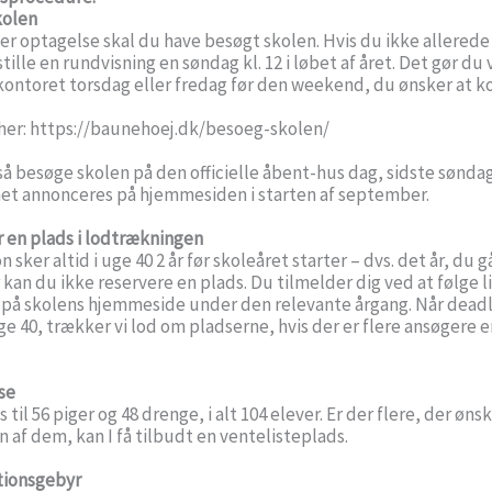
kolen
er optagelse skal du have besøgt skolen. Hvis du ikke allerede
tille en rundvisning en søndag kl. 12 i løbet af året. Det gør du 
kontoret torsdag eller fredag før den weekend, du ønsker at
her:
https://baunehoej.dk/besoeg-skolen/
så
besøge skolen på den officielle åbent-hus dag, sidste sønda
t annonceres på hjemmesiden i starten af september.
r en plads i lodtrækningen
 sker altid i uge 40 2 år før skoleåret starter – dvs. det år, du går
 kan du ikke reservere en plads. Du tilmelder dig ved at følge l
på skolens hjemmeside under den relevante årgang. Når deadl
ge 40, trækker vi lod om pladserne, hvis der er flere ansøgere e
se
s til 56 piger og 48 drenge, i alt 104 elever. Er der flere, der øn
en af dem, kan I få tilbudt en ventelisteplads.
tionsgebyr