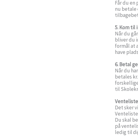
Får du en 
nu betale 
tilbagebet
5. Kom til
Når du går
bliver du 
formål at 
have plad
6. Betal g
Når du har
betales kr
forskellig
til Skolek
Venteliste
Det sker v
Venteliste
Du skal be
på venteli
ledig til d