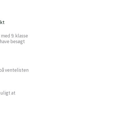
kt
 med 9. klasse
u have besøgt
 på ventelisten
uligt at