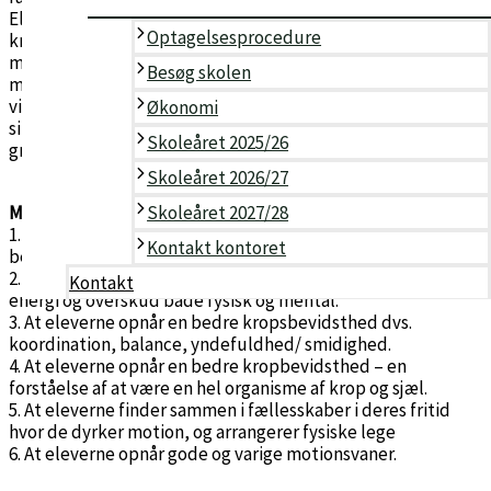
Eleverne skal opleve, at de ved at bevæge sig og arbejde
Optagelsesprocedure
kropsligt får mere energi og overskud både fysisk og
mentalt. Den måde, vi bruger vores energi på sammen med
Besøg skolen
mængden af energi, vi har til rådighed, bestemmer, hvordan
vi lærer, reagerer, restituerer og udtrykker os i forskellige
Økonomi
situationer. Kroppens energiprocesser er forbundet med
Skoleåret 2025/26
graden af liv i kroppen.
Skoleåret 2026/27
Mål:
Skoleåret 2027/28
1. At eleverne har en god grundform, bliver glade for at
Kontakt kontoret
bevæge sig og være fysisk aktive.
2. At eleverne oplever, at de gennem bevægelse får mere
Kontakt
energi og overskud både fysisk og mental.
3. At eleverne opnår en bedre kropsbevidsthed dvs.
koordination, balance, yndefuldhed/ smidighed.
4. At eleverne opnår en bedre kropbevidsthed – en
forståelse af at være en hel organisme af krop og sjæl.
5. At eleverne finder sammen i fællesskaber i deres fritid
hvor de dyrker motion, og arrangerer fysiske lege
6. At eleverne opnår gode og varige motionsvaner.