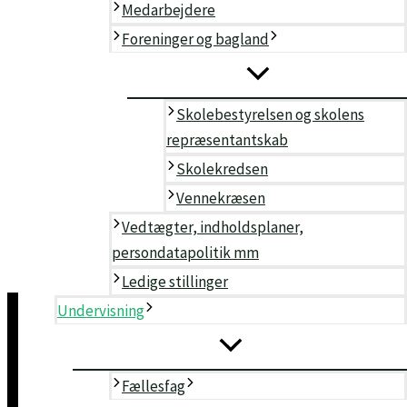
Musik
Medarbejdere
Håndværk
Foreninger og bagland
Kok amok
Design
Forfatter
Skolebestyrelsen og skolens
Teater
repræsentantskab
Valgfag
Skolekredsen
Temadage og arrangementer
Vennekræsen
Uddannelses- vejledning
Vedtægter, indholdsplaner,
Det inkluderende undervisningsmiljø
persondatapolitik mm
Eksempel på skema
Ledige stillinger
Fællesfag
Undervisning
Medborgerskab
Morgensang
Fælleskor
Fællesfag