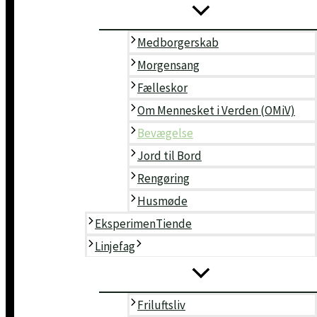
Om Mennesket i Verden (OMiV)
Bevægelse
Jord til Bord
Medborgerskab
Rengøring
Morgensang
Husmøde
Fælleskor
Godt på vej
Om Mennesket i Verden (OMiV)
EksperimenTiende
Bevægelse
Linjefag
Jord til Bord
Friluftsliv
Ridning
Rengøring
Musik
Husmøde
Håndværk
EksperimenTiende
Kok amok
Linjefag
Design
Forfatter
Teater
Friluftsliv