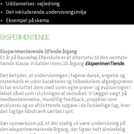
Uddannelses- vejledning
Det inkluderende undervisningsmiljø
Eksempel på skema
EKSPERIMENTIENDE
Eksperimenterende 10’ende årgang
Et år på Baunehøj Efterskole er et alternativ til den normale
tiende klasse. Vi kalder vores 10. årgang
EksperimenTiende.
Det betyder, at undervisningen i fagene dansk, engelsk og
matematik er uden karakterer og folkeskolens afgangsprøver.
Vi har erstattet dem med vores egne prøver og evalueringer i
løbet såvel som i slutningen af skoleåret. Vi lægger vægt på
medbestemmelse, mundtlig feedback, projekter som
evalueres og en afsluttende opgave i de forskellige fag, hvor
det faglige håndværk sættes i spil.
Vær opmærksom på, at der stadig vil være undervisning på
den eksperimenterende årgang, der ligner helt almindelig