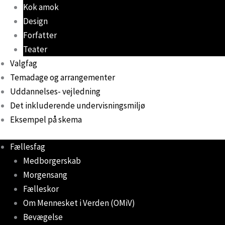
Kok amok
Design
Forfatter
Teater
Valgfag
Temadage og arrangementer
Uddannelses- vejledning
Det inkluderende undervisningsmiljø
Eksempel på skema
Fællesfag
Medborgerskab
Morgensang
Fælleskor
Om Mennesket i Verden (OMiV)
Bevægelse