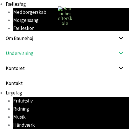
Gå
Fællesfag
til
Medborgerskab
indholdet
Morgensang
Fælleskor
Om Mennesket i Verden (OMiV)
Om Baunehøj
Bevægelse
Jord til Bord
Undervisning
Rengøring
Kontoret
Husmøde
Godt på vej
Kontakt
EksperimenTiende
Linjefag
Friluftsliv
Ridning
Musik
Håndværk