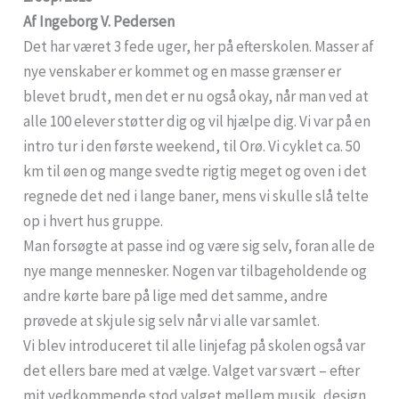
Af Ingeborg V. Pedersen
Det har været 3 fede uger, her på efterskolen. Masser af
nye venskaber er kommet og en masse grænser er
blevet brudt, men det er nu også okay, når man ved at
alle 100 elever støtter dig og vil hjælpe dig. Vi var på en
intro tur i den første weekend, til Orø. Vi cyklet ca. 50
km til øen og mange svedte rigtig meget og oven i det
regnede det ned i lange baner, mens vi skulle slå telte
op i hvert hus gruppe.
Man forsøgte at passe ind og være sig selv, foran alle de
nye mange mennesker. Nogen var tilbageholdende og
andre kørte bare på lige med det samme, andre
prøvede at skjule sig selv når vi alle var samlet.
Vi blev introduceret til alle linjefag på skolen også var
det ellers bare med at vælge. Valget var svært – efter
mit vedkommende stod valget mellem musik, design