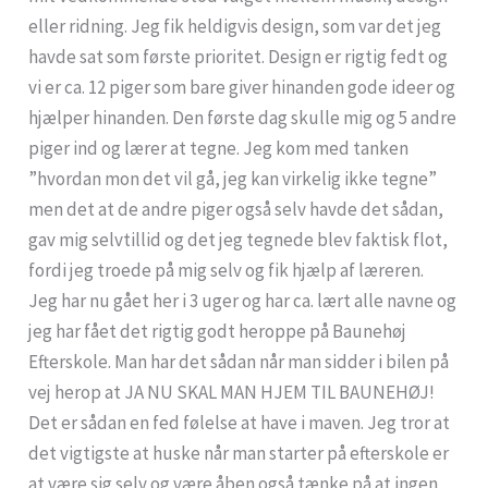
eller ridning. Jeg fik heldigvis design, som var det jeg
havde sat som første prioritet. Design er rigtig fedt og
vi er ca. 12 piger som bare giver hinanden gode ideer og
hjælper hinanden. Den første dag skulle mig og 5 andre
piger ind og lærer at tegne. Jeg kom med tanken
”hvordan mon det vil gå, jeg kan virkelig ikke tegne”
men det at de andre piger også selv havde det sådan,
gav mig selvtillid og det jeg tegnede blev faktisk flot,
fordi jeg troede på mig selv og fik hjælp af læreren.
Jeg har nu gået her i 3 uger og har ca. lært alle navne og
jeg har fået det rigtig godt heroppe på Baunehøj
Efterskole. Man har det sådan når man sidder i bilen på
vej herop at JA NU SKAL MAN HJEM TIL BAUNEHØJ!
Det er sådan en fed følelse at have i maven. Jeg tror at
det vigtigste at huske når man starter på efterskole er
at være sig selv og være åben også tænke på at ingen