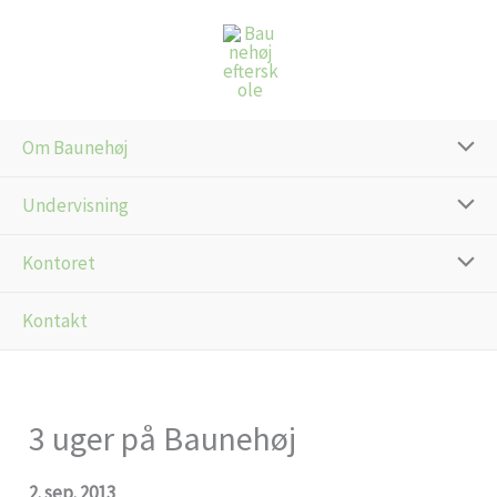
Gå
til
indholdet
Om Baunehøj
Undervisning
Kontoret
Kontakt
3 uger på Baunehøj
2. sep. 2013