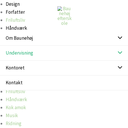
Gå
Design
til
Forfatter
indholdet
Friluftsliv
Håndværk
Kok amok
Om Baunehøj
Musik
Ridning
Undervisning
Teater
Kontoret
Design
Kontakt
Forfatter
Friluftsliv
Håndværk
Kok amok
Musik
Ridning