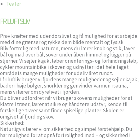
Teater
FRILUFTSLIV
Prøv kræfter med udendørslivet og få mulighed for at arbejde
med dine grænser og rykke dem både mentalt og fysisk.
Bliv fortrolig med naturen, mens du lærer knob og stik, laver
bål og mad over bål, sover under åben himmel og kigger på
stjerner. Vi sejler kajak, løber orienterings- og forhindringsløb,
cykler mountainbike i skoven og udnytter i det hele taget
områdets mange muligheder for udeliv året rundt.
I friluftliv bruger vi fjordens mange muligheder og sejler kajak,
bader i høje bølger, snorkler og genvinder varmen i sauna,
mens vi lærer om dyrelivet i fjorden.
Du bliver udfordret når vi bruger skovens muligheder for at
klatre i træer, lærer at sikre og håndtere udstyr, kende til
forskellige træer samt finde spiselige planter. Skolen er
omgivet af fjord og skov.
Sikkerhed:
Naturligvis lærer vi om sikkerhed og simpel førstehjælp. Du
har mulighed for at opnå fortrolighed med – og sikkerhed i