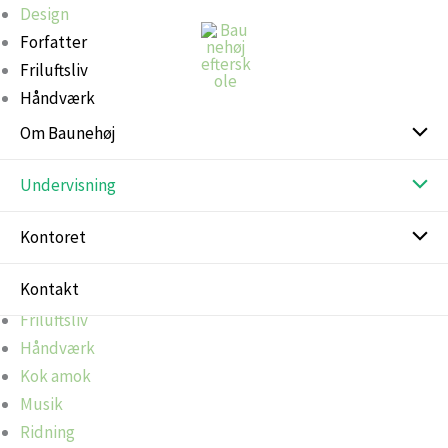
Gå
Design
til
Forfatter
indholdet
Friluftsliv
Håndværk
Kok amok
Om Baunehøj
Musik
Ridning
Undervisning
Teater
Kontoret
Design
Kontakt
Forfatter
Friluftsliv
Håndværk
Kok amok
Musik
Ridning