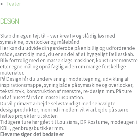
Teater
DESIGN
Skab din egen tøjstil – vær kreativ og slå dig løs med
symaskine, overlocker og målebånd.
Her kan du udvide din garderobe på en billig og udfordrende
måde, samtidig med, du er en del af et hyggeligt fællesskab.
Bliv fortrolig med en masse slags maskiner, konstruer mønstre
efter egne mål og opnå faglig viden om mange forskellige
materialer.
På Design får du undervisning i modeltegning, udvikling af
inspirationsmappe, syning både på symaskine og overlocker,
tekstiltryk, konstruktion af mønstre, re-design mm. På ture
ud af huset får vi en masse inspiration.
Du vil primært arbejde selvstændigt med selvvalgte
designprodukter, men ind i mellem vil vi arbejde på større
fælles projekter til skolen.
Tidligere ture har gået til Louisiana, DR Kostume, modeugen i
KBH, genbrugsbutikker mm.
Eleverne siger: det bedste er