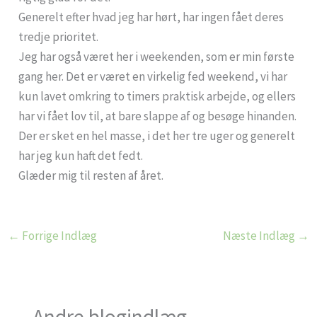
Generelt efter hvad jeg har hørt, har ingen fået deres
tredje prioritet.
Jeg har også været her i weekenden, som er min første
gang her. Det er været en virkelig fed weekend, vi har
kun lavet omkring to timers praktisk arbejde, og ellers
har vi fået lov til, at bare slappe af og besøge hinanden.
Der er sket en hel masse, i det her tre uger og generelt
har jeg kun haft det fedt.
Glæder mig til resten af året.
←
Forrige Indlæg
Næste Indlæg
→
Andre blogindlæg