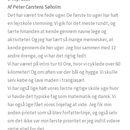
Af Peter Carstens Søholm
Det har været tre fede uger. De første to uger har haft
en lejrskole stemning. Vi gik for det meste rundt, og
lærte hinanden at kende gennem navne lege og
aktiviteter. Og jeg har lært så mange mennesker, at
kende gennem de her uger. Jeg bor sammen med 12
andre drenge, og vi har det rigtig fedt.
Vi har været på intro tur til Orø, hvor vi cyklede over 60
kilometer! Og om aften var der bål og hygge. Vi skulle
selv købe og lave maden i trangiasæt.
Vi har også lige haft vores første rigtige skole uge hvor
vi havde det typiske fag som matematik og dansk. Vi
har også lige fået vores linjefag at vide. Jeg fik min
anden priotet som så blev forfatterlinje, og også selv
om det ikke var min første prioritet er jeg indtil videre
rigtig glad for det.