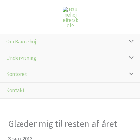
Gå
til
indholdet
Om Baunehøj
Undervisning
Kontoret
Kontakt
Glæder mig til resten af året
3. sep. 2013