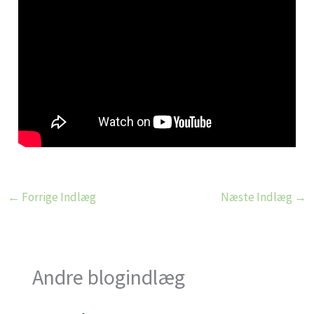
←
Forrige Indlæg
Næste Indlæg
→
Andre blogindlæg