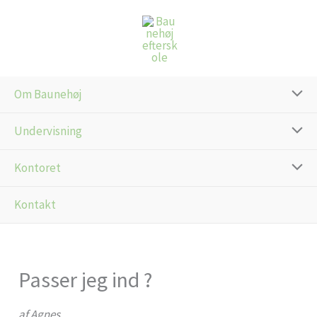
Gå
til
indholdet
Om Baunehøj
Undervisning
Kontoret
Kontakt
Passer jeg ind ?
af Agnes