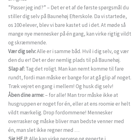
”Passer jeg ind?” – Det er et af de første spørgsmål du
stiller dig selv på Baunehøj Efterskole. Da vi startede,
os 100 elever, blev vi bare kastet ud i det. At møde så
mange nye mennesker på én gang, kan virke rigtig vildt
og skræmmende.
Vær dig selv:
Alle er i samme båd. Hvil i dig selv, og vær
den du er! Det er der nemlig plads til på Baunehøj.
Slap af:
Tag det roligt. Man kan nemt komme til fare
rundt, fordi man måske er bange for at gå glip af noget.
Træk vejret en gang i mellem! Og husk dig selv!
Åben dine arme:
– for alle! Man tror måske ikke at
husgruppen er noget for én, eller at ens roomie er helt
vildt mærkelig. Drop fordommene! Mennesker
overrasker og måske bliver man bedste venner med
én, man slet ikke regner med …
Sig HEJ!:
Alle kan virke nervøse og generte i