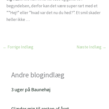
begyndelsen, derfor kan det være super rart med et
””Hej!” eller ”hvad var det nu du hed?”. Et smil skader
heller ikke …
←
Forrige Indlæg
Næste Indlæg
→
Andre blogindlæg
3 uger på Baunehøj
Glæder mig til resten af året