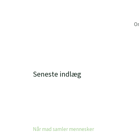
Gå
til
indholdet
O
Seneste indlæg
Når mad samler mennesker