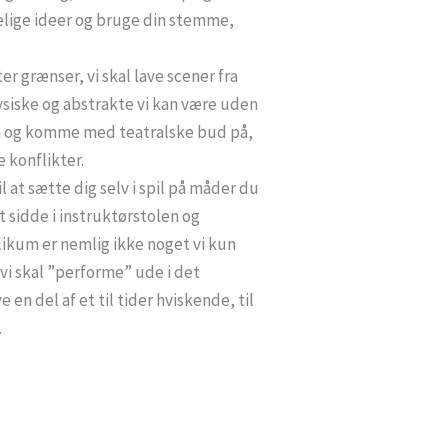
kelige ideer og bruge din stemme,
er grænser, vi skal lave scener fra
ysiske og abstrakte vi kan være uden
på og komme med teatralske bud på,
e konflikter.
 at sætte dig selv i spil på måder du
at sidde i instruktørstolen og
likum er nemlig ikke noget vi kun
 vi skal ”performe” ude i det
e en del af et til tider hviskende, til
.