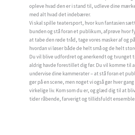
opleve hvad den er i stand til, udleve dine mær
med alt hvad det indebærer.
Vi skal spille teatersport, hvor kun fantasien sætt
bunden og stå foran et publikum, afprøve hvor f
at tabe den røde tråd, tage vores masker af og 
hvordan vi løser både de helt små og de helt stor
Du vil blive udfordret og anerkendt og tvunget til
aldrig havde forestillet dig før. Du vil komme til 
undervise dine kammerater – at stå foran et pub
gør på en scene, men noget vi også gør hver gang
virkelige liv. Kom som du er, og glæd dig til at bliv
tider råbende, farverigt og tillidsfuldt ensemble