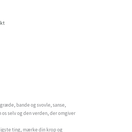
kt
g græde, bande og svovle, sanse,
om os selv og den verden, der omgiver
gtigste ting, mærke din krop og