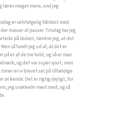
jeg lærer meget mere, end jeg
Mandag er selvfølgelig hårdest med
r der masser af pauser. Tirsdag har jeg
startede på skolen, tænkte jeg, at det
 Men så fandt jeg ud af, at det er
på et af de tre hold, og så er man
åndværk, og det var super sjovt, men
 timer er vi blevet sat på tilfældige
 at kende. Det er rigtig dejligt, for
em, jeg snakkede mest med, og så
de.