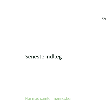
Gå
til
indholdet
O
Seneste indlæg
Når mad samler mennesker