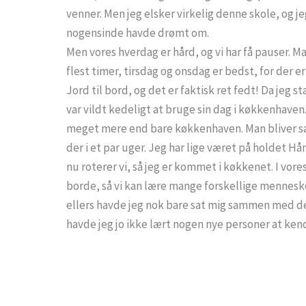
venner. Men jeg elsker virkelig denne skole, og 
nogensinde havde drømt om.
Men vores hverdag er hård, og vi har få pauser. 
flest timer, tirsdag og onsdag er bedst, for der e
Jord til bord, og det er faktisk ret fedt! Da jeg 
var vildt kedeligt at bruge sin dag i køkkenhaven.
meget mere end bare køkkenhaven. Man bliver sat 
der i et par uger. Jeg har lige været på holdet H
nu roterer vi, så jeg er kommet i køkkenet. I vores
borde, så vi kan lære mange forskellige mennesker
ellers havde jeg nok bare sat mig sammen med d
havde jeg jo ikke lært nogen nye personer at ken