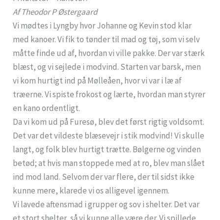
Af Theodor P Østergaard
Vi mødtes i Lyngby hvor Johanne og Kevin stod klar
med kanoer. Vi fik to tønder til mad og tøj, som vi selv
måtte finde ud af, hvordan vi ville pakke. Der var stærk
blæst, og vi sejlede i modvind. Starten var barsk, men
vi kom hurtigt ind på Mølleåen, hvor vi var i læ af
træerne. Vi spiste frokost og lærte, hvordan man styrer
en kano ordentligt.
Da vi kom ud på Furesø, blev det først rigtig voldsomt.
Det var det vildeste blæsevejr i stik modvind! Vi skulle
langt, og folk blev hurtigt trætte. Bølgerne og vinden
betød; at hvis man stoppede med at ro, blev man slået
ind mod land. Selvom der var flere, der til sidst ikke
kunne mere, klarede vi os alligevel igennem.
Vi lavede aftensmad i grupper og sov i shelter. Det var
et stort shelter, så vi kunne alle være der. Vi spillede