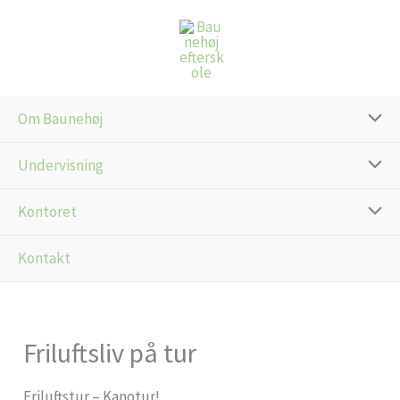
Gå
til
indholdet
Om Baunehøj
Undervisning
Kontoret
Kontakt
Friluftsliv på tur
Friluftstur – Kanotur!