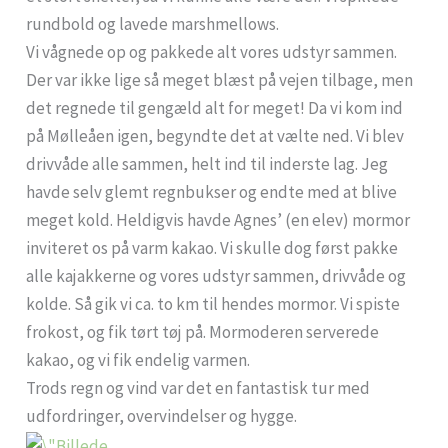
rundbold og lavede marshmellows.
Vi vågnede op og pakkede alt vores udstyr sammen.
Der var ikke lige så meget blæst på vejen tilbage, men
det regnede til gengæld alt for meget! Da vi kom ind
på Mølleåen igen, begyndte det at vælte ned. Vi blev
drivvåde alle sammen, helt ind til inderste lag. Jeg
havde selv glemt regnbukser og endte med at blive
meget kold. Heldigvis havde Agnes’ (en elev) mormor
inviteret os på varm kakao. Vi skulle dog først pakke
alle kajakkerne og vores udstyr sammen, drivvåde og
kolde. Så gik vi ca. to km til hendes mormor. Vi spiste
frokost, og fik tørt tøj på. Mormoderen serverede
kakao, og vi fik endelig varmen.
Trods regn og vind var det en fantastisk tur med
udfordringer, overvindelser og hygge.