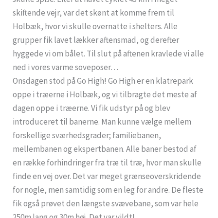
skiftende vejr, var det skønt at komme frem til
Holbæk, hvor vi skulle overnatte i shelters. Alle
grupper fik lavet lækker aftensmad, og derefter
hyggede vi om bålet. Til slut på aftenen kravlede vi alle
ned i vores varme soveposer…
Onsdagen stod på Go High! Go High er en klatrepark
oppe i træerne i Holbæk, og vi tilbragte det meste af
dagen oppe i træerne. Vi fik udstyr på og blev
introduceret til banerne. Man kunne vælge mellem
forskellige sværhedsgrader; familiebanen,
mellembanen og ekspertbanen. Alle baner bestod af
en række forhindringer fra træ til træ, hvor man skulle
finde en vej over. Det var meget grænseoverskridende
for nogle, men samtidig som en leg for andre. De fleste
fik også prøvet den længste svævebane, som var hele
250m lang og 30m høj. Det var vildt!