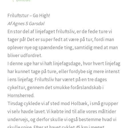
Friluftstur – Go High!
Af Agnes S Garsdal
En stor del af linjefaget friluftsliv, er de fede ture vi
tager på! Det er super fedt at være på tur, fordi man
oplever nye og spændende ting, samtidig med at man
bliver udfordret.
I denne uge har vi haft linjefagsdage, hvor hvert linjefag
har kunnet tage på ture, eller fordybe sig mere intenst
i ens linjefag. Friluftsliv har været på en tre dages
cykeltur, gennem det smukke forårslandskab i
Hornsherred.
Tirsdag cyklede vi af sted mod Holbæk, i små grupper
vi selv havde lavet. Vi købte ind til alle vores måltider
undervejs, og derfor skulle vi også bestemme hvad vi
skulle spise. Efter at havet cyklet 45 km i meget