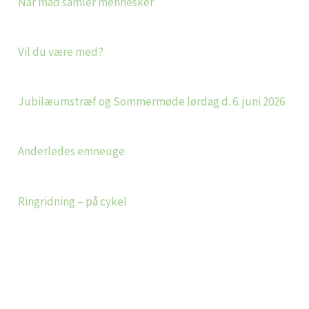
Når mad samler mennesker
Vil du være med?
Jubilæumstræf og Sommermøde lørdag d. 6. juni 2026
Anderledes emneuge
Ringridning – på cykel