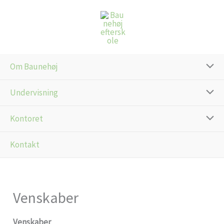
Gå
til
indholdet
Om Baunehøj
Undervisning
Kontoret
Kontakt
Venskaber
Venskaber