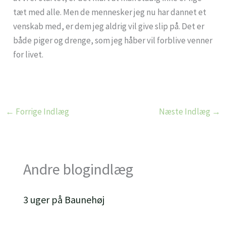
tæt med alle. Men de mennesker jeg nu har dannet et
venskab med, er dem jeg aldrig vil give slip på. Det er
både piger og drenge, som jeg håber vil forblive venner
for livet.
←
Forrige Indlæg
Næste Indlæg
→
Andre blogindlæg
3 uger på Baunehøj