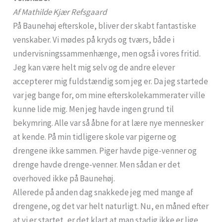
Af Mathilde Kjær Refsgaard
På Baunehøj efterskole, bliver der skabt fantastiske
venskaber. Vi mødes på kryds og tværs, både i
undervisningssammenhænge, men også i vores fritid.
Jeg kan være helt mig selv og de andre elever
accepterer mig fuldstændig som jeg er. Da jeg startede
var jeg bange for, om mine efterskolekammerater ville
kunne lide mig. Men jeg havde ingen grund til
bekymring. Alle var så åbne for at lære nye mennesker
at kende. På min tidligere skole var pigerne og
drengene ikke sammen. Piger havde pige-venner og
drenge havde drenge-venner. Men sådan er det
overhoved ikke på Baunehøj.
Allerede på anden dag snakkede jeg med mange af
drengene, og det var helt naturligt. Nu, en måned efter
at vi er startet, er det klart at man stadig ikke er lige