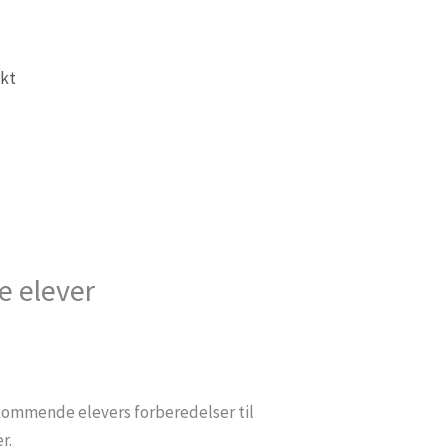
kt
 elever
e kommende elevers forberedelser til
r.