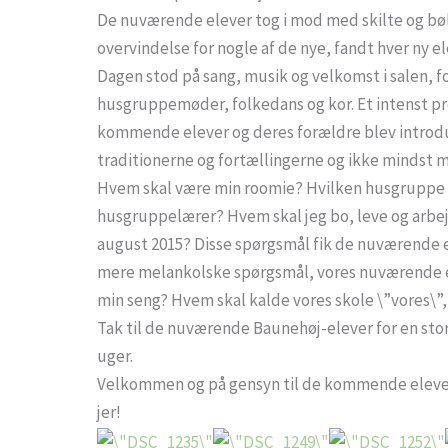
De nuværende elever tog i mod med skilte og bøl
overvindelse for nogle af de nye, fandt hver ny el
Dagen stod på sang, musik og velkomst i salen, fo
husgruppemøder, folkedans og kor. Et intenst pr
kommende elever og deres forældre blev introdu
traditionerne og fortællingerne og ikke mindst 
Hvem skal være min roomie? Hvilken husgruppe s
husgruppelærer? Hvem skal jeg bo, leve og arbe
august 2015
? Disse spørgsmål fik de nuværende 
mere melankolske spørgsmål, vores nuværende ele
min seng? Hvem skal kalde vores skole \”vores\”,
Tak til de nuværende Baunehøj-elever for en stor
uger.
Velkommen og på gensyn til de kommende elever o
jer!