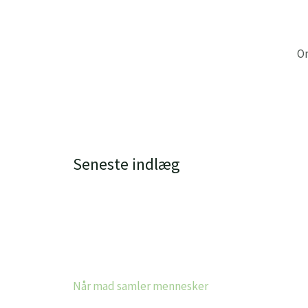
Gå
til
indholdet
O
Seneste indlæg
Når mad samler mennesker