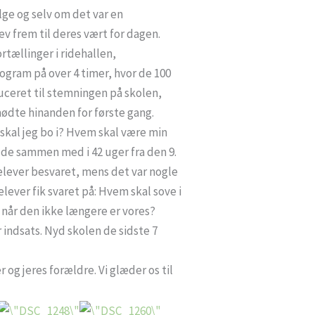
ge og selv om det var en
ev frem til deres vært for dagen.
rtællinger i ridehallen,
ogram på over 4 timer, hvor de 100
ceret til stemningen på skolen,
mødte hinanden for første gang.
kal jeg bo i? Hvem skal være min
jde sammen med i 42 uger fra den
9.
elever besvaret, mens det var nogle
ver fik svaret på: Hvem skal sove i
 når den ikke længere er vores?
 indsats. Nyd skolen de sidste 7
g jeres forældre. Vi glæder os til