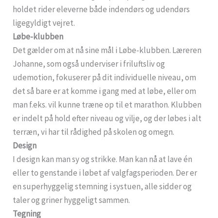
holdet rider eleverne både indendørs og udendørs
ligegyldigt vejret.
Løbe-klubben
Det gælder om at nå sine mål i Løbe-klubben. Læreren
Johanne, som også underviser i friluftsliv og
udemotion, fokuserer på dit individuelle niveau, om
det så bare er at komme i gang med at løbe, eller om
man f.eks. vil kunne træne op til et marathon. Klubben
er indelt på hold efter niveau og vilje, og der løbes i alt
terræn, vi har til rådighed på skolen og omegn.
Design
I design kan man sy og strikke. Man kan nå at lave én
eller to genstande i løbet af valgfagsperioden. Der er
en superhyggelig stemning i systuen, alle sidder og
taler og griner hyggeligt sammen.
Tegning