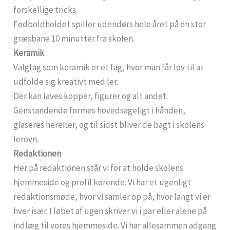
forskellige tricks.
Fodboldholdet spiller udendørs hele året på en stor
græsbane 10 minutter fra skolen.
Keramik
Valgfag som keramik er et fag, hvor man får lov til at
udfolde sig kreativt med ler.
Der kan laves kopper, figurer og alt andet.
Genstandende formes hovedsageligt i hånden,
glaseres herefter, og til sidst bliver de bagt i skolens
lerovn.
Redaktionen
Her på redaktionen står vi for at holde skolens
hjemmeside og profil kørende. Vi har et ugenligt
redaktionsmøde, hvor vi samler op på, hvor langt vi er
hver især. I løbet af ugen skriver vi i par eller alene på
indlæg til vores hjemmeside. Vi har allesammen adgang