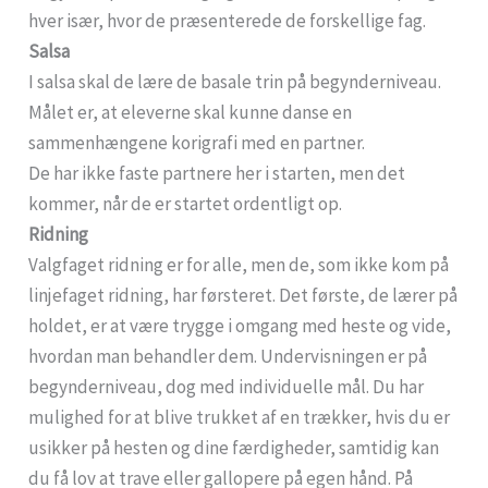
hver især, hvor de præsenterede de forskellige fag.
Salsa
I salsa skal de lære de basale trin på begynderniveau.
Målet er, at eleverne skal kunne danse en
sammenhængene korigrafi med en partner.
De har ikke faste partnere her i starten, men det
kommer, når de er startet ordentligt op.
Ridning
Valgfaget ridning er for alle, men de, som ikke kom på
linjefaget ridning, har førsteret. Det første, de lærer på
holdet, er at være trygge i omgang med heste og vide,
hvordan man behandler dem. Undervisningen er på
begynderniveau, dog med individuelle mål. Du har
mulighed for at blive trukket af en trækker, hvis du er
usikker på hesten og dine færdigheder, samtidig kan
du få lov at trave eller gallopere på egen hånd. På