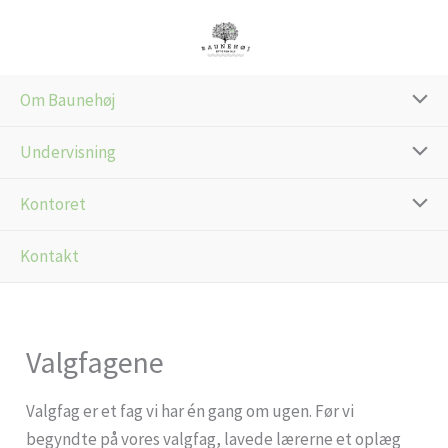
Gå
til
indholdet
Om Baunehøj
Undervisning
Kontoret
Kontakt
Valgfagene
Valgfag er et fag vi har én gang om ugen. Før vi
begyndte på vores valgfag, lavede lærerne et oplæg