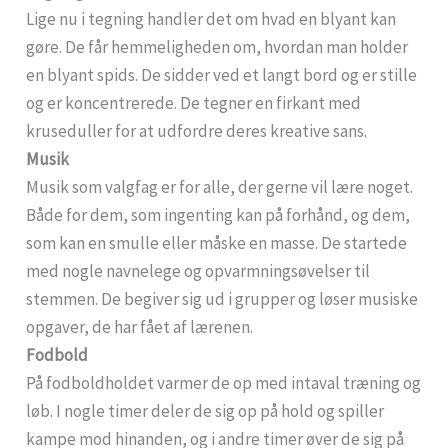
Lige nu i tegning handler det om hvad en blyant kan
gøre. De får hemmeligheden om, hvordan man holder
en blyant spids. De sidder ved et langt bord og er stille
og er koncentrerede. De tegner en firkant med
kruseduller for at udfordre deres kreative sans.
Musik
Musik som valgfag er for alle, der gerne vil lære noget.
Både for dem, som ingenting kan på forhånd, og dem,
som kan en smulle eller måske en masse. De startede
med nogle navnelege og opvarmningsøvelser til
stemmen. De begiver sig ud i grupper og løser musiske
opgaver, de har fået af lærenen.
Fodbold
På fodboldholdet varmer de op med intaval træning og
løb. I nogle timer deler de sig op på hold og spiller
kampe mod hinanden, og i andre timer øver de sig på