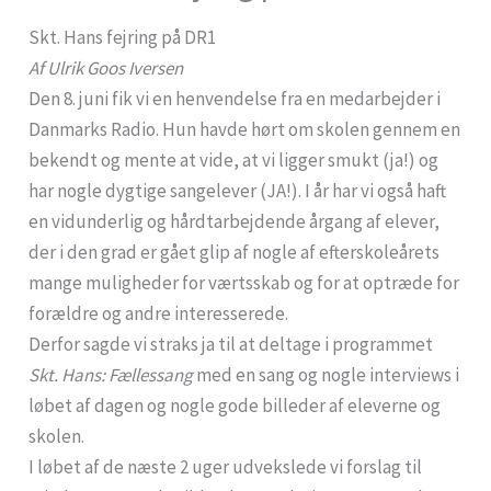
Skt. Hans fejring på DR1
Af Ulrik Goos Iversen
Den 8. juni fik vi en henvendelse fra en medarbejder i
Danmarks Radio. Hun havde hørt om skolen gennem en
bekendt og mente at vide, at vi ligger smukt (ja!) og
har nogle dygtige sangelever (JA!). I år har vi også haft
en vidunderlig og hårdtarbejdende årgang af elever,
der i den grad er gået glip af nogle af efterskoleårets
mange muligheder for værtsskab og for at optræde for
forældre og andre interesserede.
Derfor sagde vi straks ja til at deltage i programmet
Skt. Hans: Fællessang
med en sang og nogle interviews i
løbet af dagen og nogle gode billeder af eleverne og
skolen.
I løbet af de næste 2 uger udvekslede vi forslag til