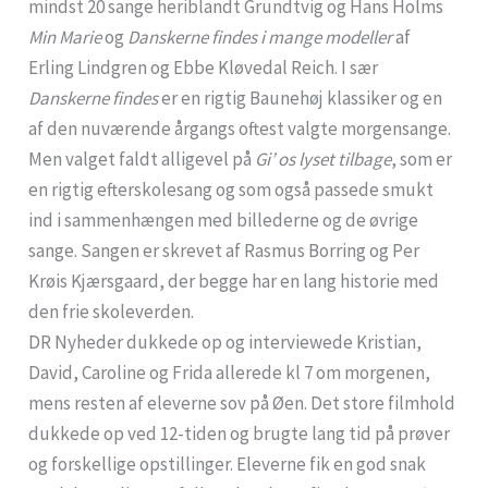
mindst 20 sange heriblandt Grundtvig og Hans Holms
Min Marie
og
Danskerne findes i mange modeller
af
Erling Lindgren og Ebbe Kløvedal Reich. I sær
Danskerne findes
er en rigtig Baunehøj klassiker og en
af den nuværende årgangs oftest valgte morgensange.
Men valget faldt alligevel på
Gi’ os lyset tilbage
, som er
en rigtig efterskolesang og som også passede smukt
ind i sammenhængen med billederne og de øvrige
sange. Sangen er skrevet af Rasmus Borring og Per
Krøis Kjærsgaard, der begge har en lang historie med
den frie skoleverden.
DR Nyheder dukkede op og interviewede Kristian,
David, Caroline og Frida allerede kl 7 om morgenen,
mens resten af eleverne sov på Øen. Det store filmhold
dukkede op ved 12-tiden og brugte lang tid på prøver
og forskellige opstillinger. Eleverne fik en god snak