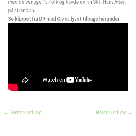
med de venlige Tv-folk og havde en fin Skt. Hans Aften
på stranden.
Se klippet fra DR med Giv os lyset tilbage herunder
←
Forrige Indlæg
Næste Indlæg
→