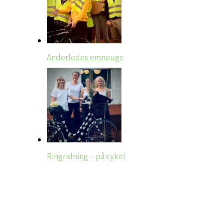
Anderledes emneuge
Ringridning – på cykel