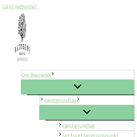
Gå til indholdet
Om Baunehøj
Værdigrundlag
Værdigrundlag
Set fra et lærersynspunkt