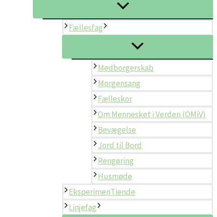
Fællesfag
Medborgerskab
Morgensang
Fælleskor
Om Mennesket i Verden (OMiV)
Bevægelse
Jord til Bord
Rengøring
Husmøde
EksperimenTiende
Linjefag