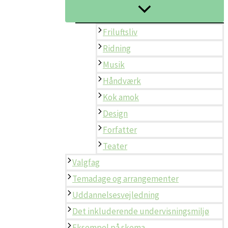
Friluftsliv
Ridning
Musik
Håndværk
Kok amok
Design
Forfatter
Teater
Valgfag
Temadage og arrangementer
Uddannelsesvejledning
Det inkluderende undervisningsmiljø
Eksempel på skema