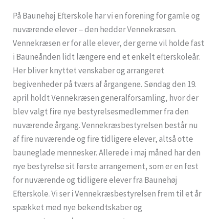
På Baunehøj Efterskole har vi en forening for gamle og
nuværende elever – den hedder Vennekræsen.
Vennekræsen er for alle elever, der gerne vil holde fast
i Bauneånden lidt længere end et enkelt efterskoleår.
Her bliver knyttet venskaber og arrangeret
begivenheder på tværs af årgangene.
Søndag
den 19.
april holdt Vennekræsen generalforsamling, hvor der
blev valgt fire nye bestyrelsesmedlemmer fra den
nuværende årgang. Vennekræsbestyrelsen består nu
af fire nuværende og fire tidligere elever, altså otte
bauneglade mennesker. Allerede i maj måned har den
nye bestyrelse sit første arrangement, som er en fest
for nuværende og tidligere elever fra Baunehøj
Efterskole. Vi ser i Vennekræsbestyrelsen frem til et år
spækket med nye bekendtskaber og