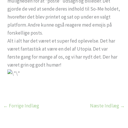
muligheden for at “poste” udsagn og billeder. Det
gjorde de ved at sende deres indhold til So-Me holdet,
hvorefter det blev printet og sat op under en valgt
platform. Andre kunne også reagere med emojis på
forskellige posts.
Alt i alt har det været et super fed oplevelse. Det har
været fantastisk at være en del af Utopia. Det var
første gang for mange af os, og vi har nydt det. Der har
været grin og godt humør!
←
Forrige Indlæg
Næste Indlæg
→