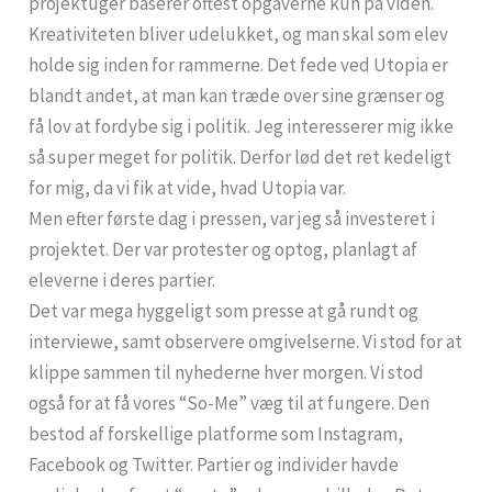
projektuger baserer oftest opgaverne kun på viden.
Kreativiteten bliver udelukket, og man skal som elev
holde sig inden for rammerne. Det fede ved Utopia er
blandt andet, at man kan træde over sine grænser og
få lov at fordybe sig i politik. Jeg interesserer mig ikke
så super meget for politik. Derfor lød det ret kedeligt
for mig, da vi fik at vide, hvad Utopia var.
Men efter første dag i pressen, var jeg så investeret i
projektet. Der var protester og optog, planlagt af
eleverne i deres partier.
Det var mega hyggeligt som presse at gå rundt og
interviewe, samt observere omgivelserne. Vi stod for at
klippe sammen til nyhederne hver morgen. Vi stod
også for at få vores “So-Me” væg til at fungere. Den
bestod af forskellige platforme som Instagram,
Facebook og Twitter. Partier og individer havde