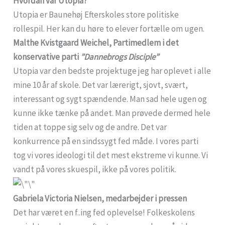
Hvordan var Utopia?
Utopia er Baunehøj Efterskoles store politiske
rollespil. Her kan du høre to elever fortælle om ugen.
Malthe Kvistgaard Weichel, Partimedlem i det
konservative parti
”Dannebrogs Disciple”
Utopia var den bedste projektuge jeg har oplevet i alle
mine 10 år af skole. Det var lærerigt, sjovt, svært,
interessant og sygt spændende. Man sad hele ugen og
kunne ikke tænke på andet. Man prøvede dermed hele
tiden at toppe sig selv og de andre. Det var
konkurrence på en sindssygt fed måde. I vores parti
tog vi vores ideologi til det mest ekstreme vi kunne. Vi
vandt på vores skuespil, ikke på vores politik.
Gabriela Victoria Nielsen, medarbejder i pressen
Det har været en f..ing fed oplevelse! Folkeskolens