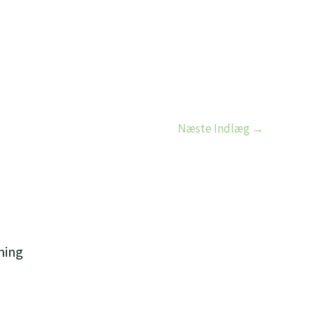
Næste Indlæg
→
ning