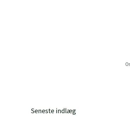
Gå
til
indholdet
O
Seneste indlæg