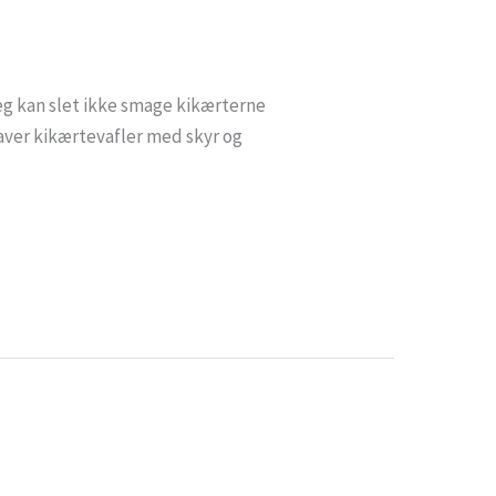
eg kan slet ikke smage kikærterne
laver kikærtevafler med skyr og