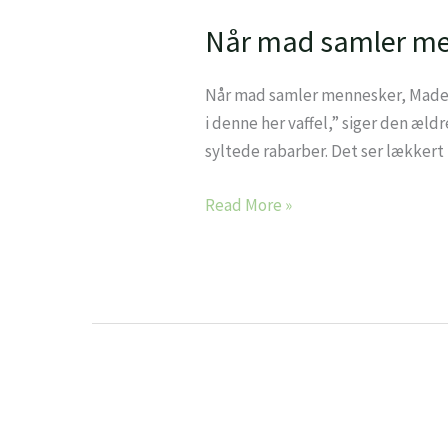
mad
Når mad samler m
samler
mennesker
Når mad samler mennesker, Madens
i denne her vaffel,” siger den æld
syltede rabarber. Det ser lækkert u
Read More »
Jubilæumstræf