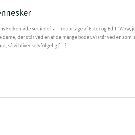
ennesker
 Folkemøde set indefra – reportage af Ester og Edit “Wow, j
re dame, der står ved en af de mange boder. Vi står ved en som 
d, så vi bliver selvfølgelig […]