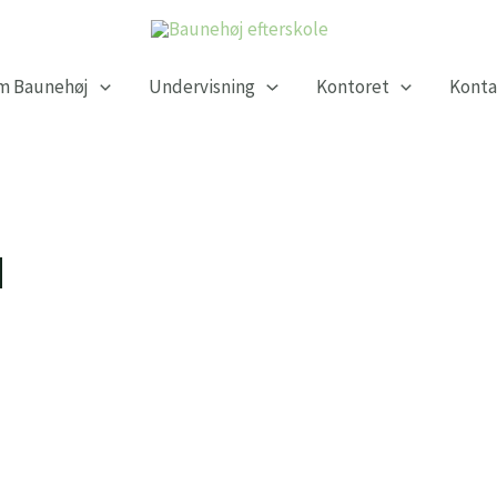
m Baunehøj
Undervisning
Kontoret
Konta
d