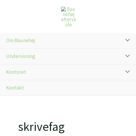
Gå
til
indholdet
Om Baunehøj
Undervisning
Kontoret
Kontakt
skrivefag