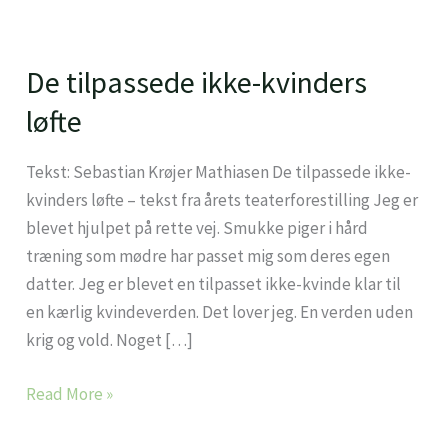
De tilpassede ikke-kvinders
De
tilpassede
løfte
ikke-
kvinders
Tekst: Sebastian Krøjer Mathiasen De tilpassede ikke-
løfte
kvinders løfte – tekst fra årets teaterforestilling Jeg er
blevet hjulpet på rette vej. Smukke piger i hård
træning som mødre har passet mig som deres egen
datter. Jeg er blevet en tilpasset ikke-kvinde klar til
en kærlig kvindeverden. Det lover jeg. En verden uden
krig og vold. Noget […]
Read More »