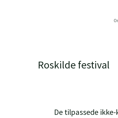
Gå
til
indholdet
O
Roskilde festival
De tilpassede ikke-
De
tilpassede