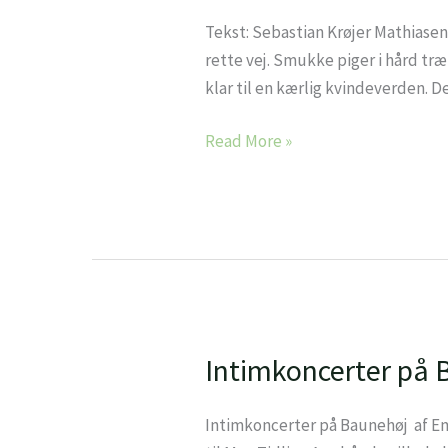
ikke-
Tekst: Sebastian Krøjer Mathiasen 
kvinders
rette vej. Smukke piger i hård tr
løfte
klar til en kærlig kvindeverden. D
Read More »
Intimkoncerter på 
Intimkoncerter
på
Baunehøj
Intimkoncerter på Baunehøj af Em