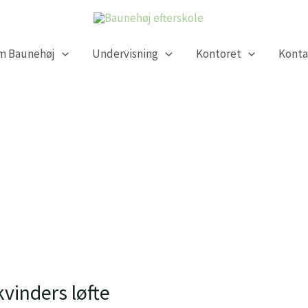
m Baunehøj
Undervisning
Kontoret
Konta
kvinders løfte