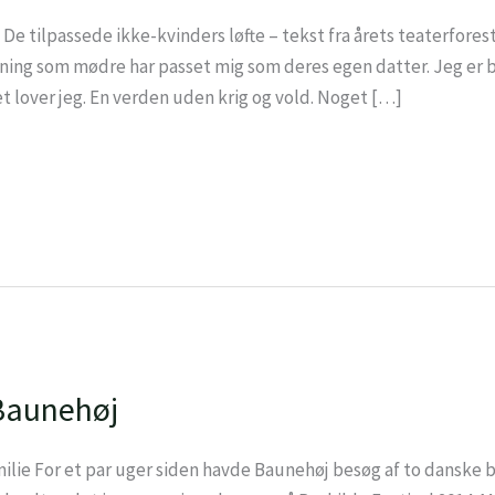
De tilpassede ikke-kvinders løfte – tekst fra årets teaterforest
æning som mødre har passet mig som deres egen datter. Jeg er b
et lover jeg. En verden uden krig og vold. Noget […]
Baunehøj
ilie For et par uger siden havde Baunehøj besøg af to danske 