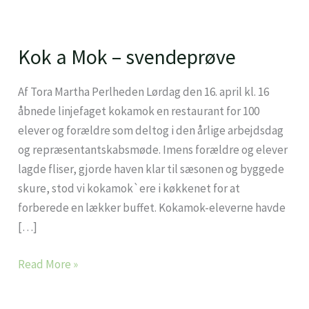
Kok a Mok – svendeprøve
Kok
a
Mok
Af Tora Martha Perlheden Lørdag den 16. april kl. 16
–
åbnede linjefaget kokamok en restaurant for 100
svendeprøve
elever og forældre som deltog i den årlige arbejdsdag
og repræsentantskabsmøde. Imens forældre og elever
lagde fliser, gjorde haven klar til sæsonen og byggede
skure, stod vi kokamok`ere i køkkenet for at
forberede en lækker buffet. Kokamok-eleverne havde
[…]
Read More »