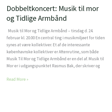
Dobbeltkoncert: Musik til mor
Dobbeltkoncert:
Musik
og Tidlige Armbånd
til
mor
Musik til Mor og Tidlige Armbånd – tirsdag d. 24.
og
februar kl. 20.00 En central ting i musikmiljøet for tiden
Tidlige
synes at være kollektiver. Et af de interessante
Armbånd
københavnske kollektiver er Aftenrutine, som både
Musik Til Mor og Tidlige Armbånd er en del af. Musik til
Mor er i udgangspunktet Rasmus Bak, der skriver og
Read More »