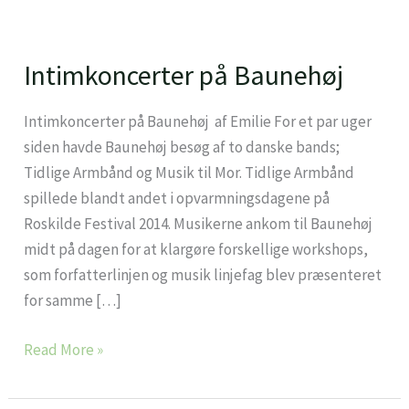
Intimkoncerter på Baunehøj
Intimkoncerter
på
Baunehøj
Intimkoncerter på Baunehøj af Emilie For et par uger
siden havde Baunehøj besøg af to danske bands;
Tidlige Armbånd og Musik til Mor. Tidlige Armbånd
spillede blandt andet i opvarmningsdagene på
Roskilde Festival 2014. Musikerne ankom til Baunehøj
midt på dagen for at klargøre forskellige workshops,
som forfatterlinjen og musik linjefag blev præsenteret
for samme […]
Read More »