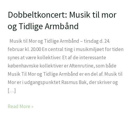
Dobbeltkoncert: Musik til mor
Dobbeltkoncert:
Musik
og Tidlige Armbånd
til
mor
Musik til Mor og Tidlige Armbånd – tirsdag d. 24.
og
februar kl. 20.00 En central ting i musikmiljøet for tiden
Tidlige
synes at være kollektiver. Et af de interessante
Armbånd
københavnske kollektiver er Aftenrutine, som både
Musik Til Mor og Tidlige Armbånd er en del af. Musik til
Mor er i udgangspunktet Rasmus Bak, der skriver og
[…]
Read More »